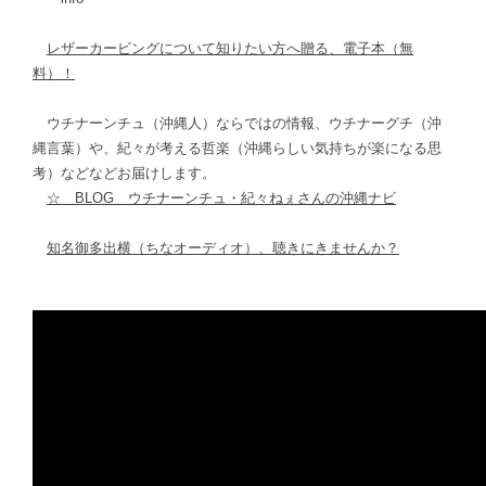
レザーカービングについて知りたい方へ贈る、電子本（無
料）！
ウチナーンチュ（沖縄人）ならではの情報、ウチナーグチ（沖
縄言葉）や、紀々が考える哲楽（沖縄らしい気持ちが楽になる思
考）などなどお届けします。
☆ BLOG ウチナーンチュ・紀々ねぇさんの沖縄ナビ
知名御多出横（ちなオーディオ）、聴きにきませんか？