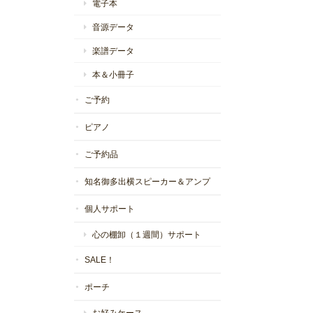
電子本
音源データ
楽譜データ
本＆小冊子
ご予約
ピアノ
ご予約品
知名御多出横スピーカー＆アンプ
個人サポート
心の棚卸（１週間）サポート
SALE！
ポーチ
お好みケース