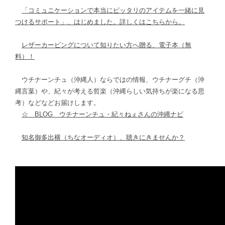
「コミュニケーションで本当にピッタリのアイテムを一緒に見
つけるサポート」、はじめました。詳しくはこちらから。
レザーカービングについて知りたい方へ贈る、電子本（無
料）！
ウチナーンチュ（沖縄人）ならではの情報、ウチナーグチ（沖
縄言葉）や、紀々が考える哲楽（沖縄らしい気持ちが楽になる思
考）などなどお届けします。
☆ BLOG ウチナーンチュ・紀々ねぇさんの沖縄ナビ
知名御多出横（ちなオーディオ）、聴きにきませんか？