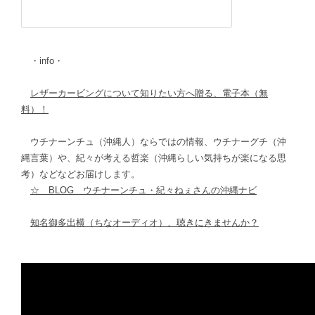
・info・
レザーカービングについて知りたい方へ贈る、電子本（無
料）！
ウチナーンチュ（沖縄人）ならではの情報、ウチナーグチ（沖
縄言葉）や、紀々が考える哲楽（沖縄らしい気持ちが楽になる思
考）などなどお届けします。
☆ BLOG ウチナーンチュ・紀々ねぇさんの沖縄ナビ
知名御多出横（ちなオーディオ）、聴きにきませんか？