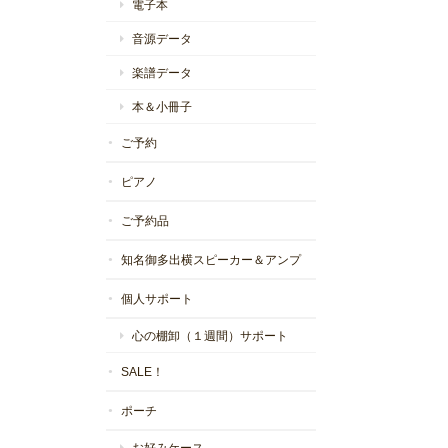
電子本
音源データ
楽譜データ
本＆小冊子
ご予約
ピアノ
ご予約品
知名御多出横スピーカー＆アンプ
個人サポート
心の棚卸（１週間）サポート
SALE！
ポーチ
お好みケース