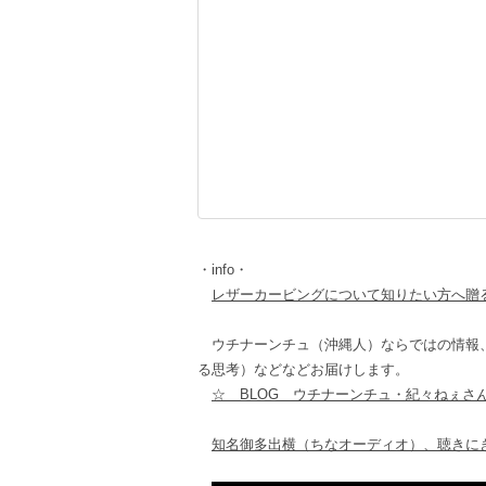
・info・
レザーカービングについて知りたい方へ贈
ウチナーンチュ（沖縄人）ならではの情報、
る思考）などなどお届けします。
☆ BLOG ウチナーンチュ・紀々ねぇさ
知名御多出横（ちなオーディオ）、聴きに