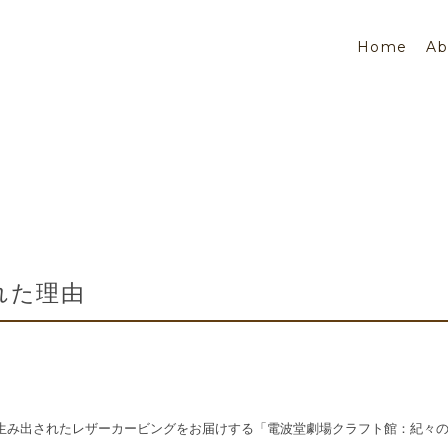
Home
Ab
れた理由
。
み出されたレザーカービングをお届けする「電波堂劇場クラフト館：紀々