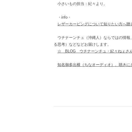
小さいもの担当：紀々より。
・info・
レザーカービングについて知りたい方へ贈
ウチナーンチュ（沖縄人）ならではの情報、
る思考）などなどお届けします。
☆ BLOG ウチナーンチュ・紀々ねぇさ
知名御多出横（ちなオーディオ）、聴きに