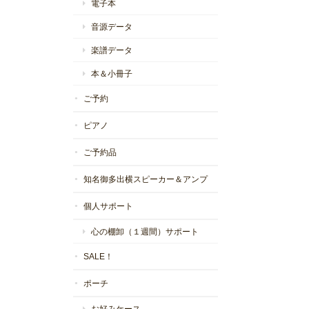
電子本
音源データ
楽譜データ
本＆小冊子
ご予約
ピアノ
ご予約品
知名御多出横スピーカー＆アンプ
個人サポート
心の棚卸（１週間）サポート
SALE！
ポーチ
お好みケース